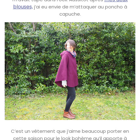
blouses,
j’ai eu envie de m’attaquer au poncho à
capuche.
C’est un vêtement que j’aime beaucoup porter en
cette saison pour le look bohème qu’il apporte à