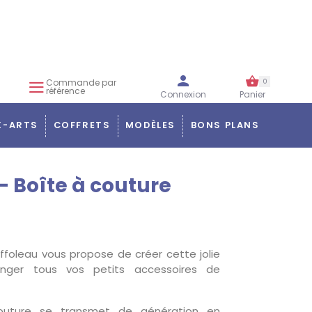
Commande par
0
référence
Connexion
Panier
X-ARTS
COFFRETS
MODÈLES
BONS PLANS
- Boîte à couture
ffoleau vous propose de créer cette jolie
anger tous vos petits accessoires de
outure se transmet de génération en