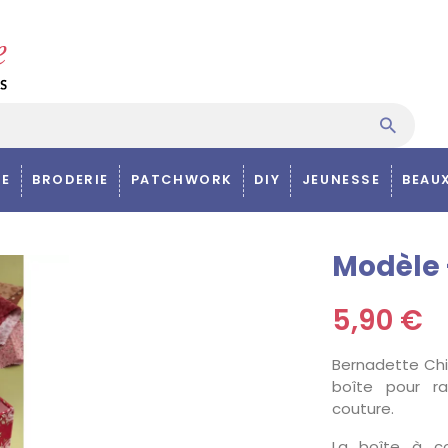
E
BRODERIE
PATCHWORK
DIY
JEUNESSE
BEAU
Modèle 
5,90 €
Bernadette Chi
boîte pour r
couture.
La boîte à c