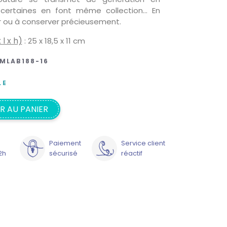
 certaines en font même collection… En
rir ou à conserver précieusement.
 l x h)
: 25 x 18,5 x 11 cm
MLAB188-16
LE
R AU PANIER
Paiement
Service client
2h
sécurisé
réactif