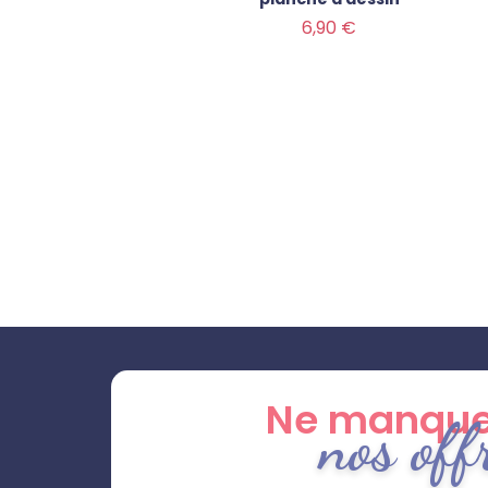
Prix
6,90 €
Ne manque
nos off