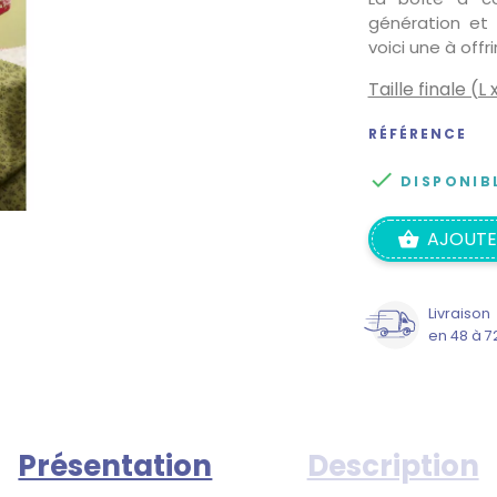
génération et
voici une à off
Taille finale (L x
RÉFÉRENCE

DISPONIB
AJOUTE
Livraison
en 48 à 7
Présentation
Description