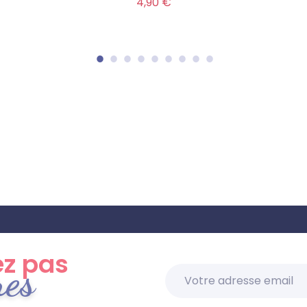
Prix
4,90 €
z pas
res