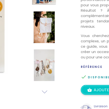
pour vous propo
Résultat ? À
complémentaire
projets tenda
niveaux.
Vous cherchez
complexe, un p
ce guide, vous 
créer un access
ou pour une occ
RÉFÉRENCE

DISPONIB
AJOUTE
Livraison