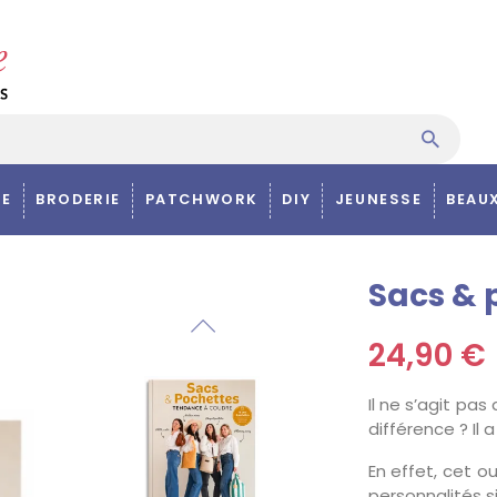
E
BRODERIE
PATCHWORK
DIY
JEUNESSE
BEAU
Sacs & 
24,90 €
Il ne s’agit pa
différence ? Il
En effet, cet ou
personnalités s