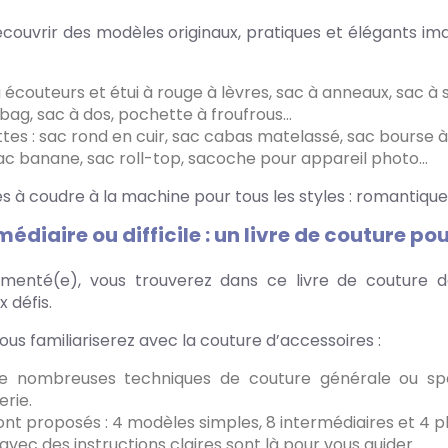
écouvrir des modèles originaux, pratiques et élégants im
à écouteurs et étui à rouge à lèvres, sac à anneaux, sac à
 bag, sac à dos, pochette à froufrous…
s : sac rond en cuir, sac cabas matelassé, sac bourse à
ac banane, sac roll-top, sacoche pour appareil photo…
s à coudre à la machine pour tous les styles : romantique
médiaire ou difficile : un livre de couture po
enté(e), vous trouverez dans ce livre de couture de
 défis.
 vous familiariserez avec la couture d’accessoires :
e nombreuses techniques de couture générale ou spéci
rie.
 sont proposés : 4 modèles simples, 8 intermédiaires et 4 
avec des instructions claires sont là pour vous guider.