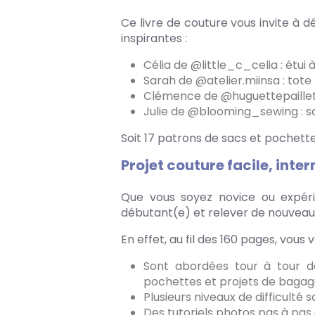
Ce livre de couture vous invite à d
inspirantes :
Célia de @little_c_celia : étui 
Sarah de @atelier.miinsa : tote
Clémence de @huguettepaillette
Julie de @blooming_sewing : s
Soit 17 patrons de sacs et pochette
Projet couture facile, inter
Que vous soyez novice ou expérim
débutant(e) et relever de nouveaux
En effet, au fil des 160 pages, vous
Sont abordées tour à tour d
pochettes et projets de bagage
Plusieurs niveaux de difficulté
Des tutoriels photos pas à pas 