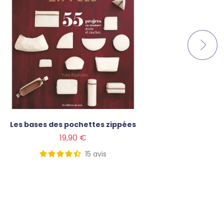
Les bases des pochettes zippées
Coutur
Prix
Prix
19,90 €
15
avis