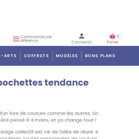
Commande par
0
référence
Connexion
Panier
X-ARTS
COFFRETS
MODÈLES
BONS PLANS
pochettes tendance
s d’un livre de couture comme les autres. Sa
 a été pensé à 4 mains, et ça change tout !
vrage collectif est né de l’idée de réunir 4
ingulières, toutes passionnées de couture,