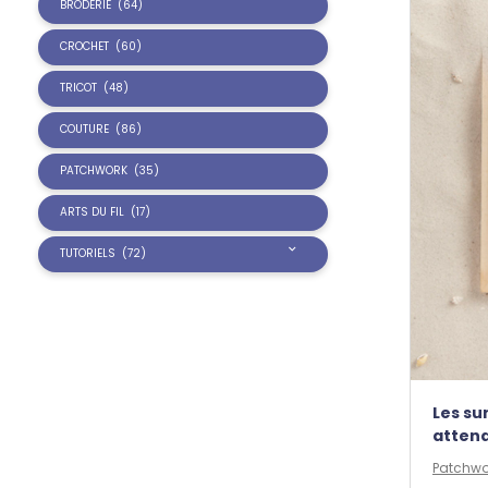
BRODERIE
(64)
CROCHET
(60)
TRICOT
(48)
COUTURE
(86)
PATCHWORK
(35)
ARTS DU FIL
(17)
TUTORIELS
(72)
Les su
atten
Patchwo