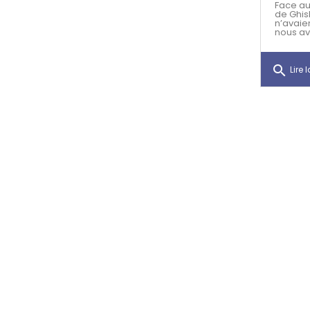
Face au
de Ghis
n’avaie
nous av
search
Lire l