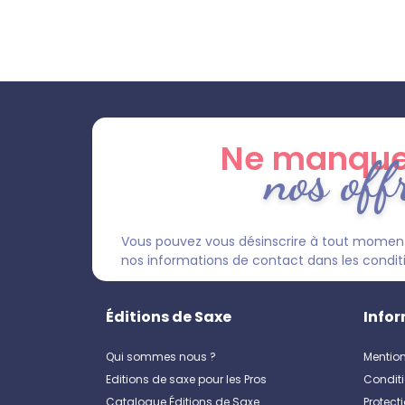
Ne manque
nos off
Vous pouvez vous désinscrire à tout moment
nos informations de contact dans les condition
Éditions de Saxe
Infor
Qui sommes nous ?
Mention
Editions de saxe pour les Pros
Conditi
Catalogue Éditions de Saxe
Protect