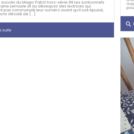
 succès du Magic Patch hors-série 99 Les sunbonnets
mag
laine Lemasle et au désespoir des lectrices qui
pour
nt pas commandé leur numéro avant qu’il soit épuisé,
ons décidé de [...]
search
L
a suite