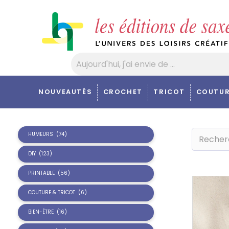
Panneau de gestion des cookies
NOUVEAUTÉS
CROCHET
TRICOT
COUTUR
HUMEURS
(74)
DIY
(123)
PRINTABLE
(56)
COUTURE & TRICOT
(6)
BIEN-ÊTRE
(16)