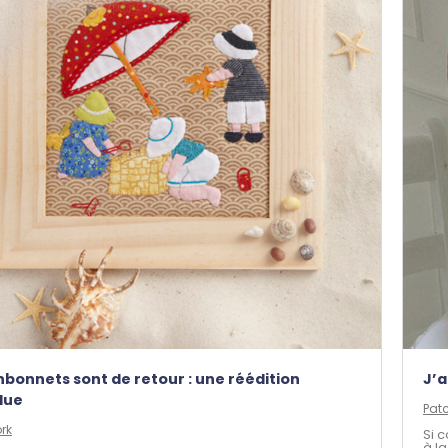
nbonnets sont de retour : une réédition
J’a
due
Pat
rk
Si 
à la