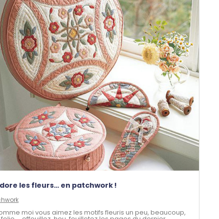
dore les fleurs… en patchwork !
chwork
comme moi vous aimez les motifs fleuris un peu, beaucoup,
 folie…, effeuillez, heu, feuilletez les pages du dernier