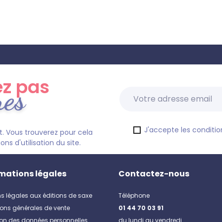
z pas
res
J'accepte les condition
. Vous trouverez pour cela
s d'utilisation du site.
mations légales
Contactez-nous
s légales aux éditions de saxe
Téléphone
ons générales de vente
01 44 70 03 91
ion des données personnelles
du lundi au vendredi