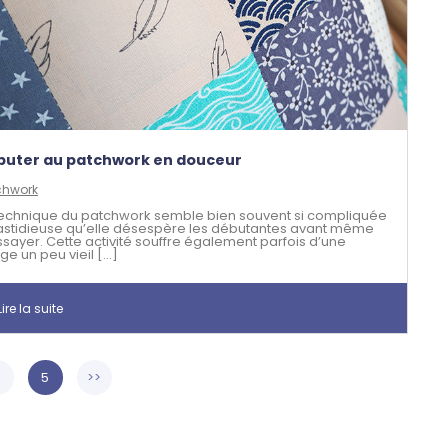
buter au patchwork en douceur
chwork
technique du patchwork semble bien souvent si compliquée
fastidieuse qu’elle désespère les débutantes avant même
ssayer. Cette activité souffre également parfois d’une
e un peu vieil [...]
ire la suite
4
5
>>