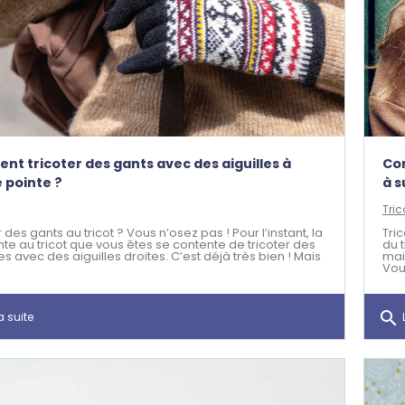
t tricoter des gants avec des aiguilles à
Com
 pointe ?
à s
Tric
 des gants au tricot ? Vous n’osez pas ! Pour l’instant, la
Tri
te au tricot que vous êtes se contente de tricoter des
du t
 avec des aiguilles droites. C’est déjà très bien ! Mais
mai
Vous
search
a suite
L