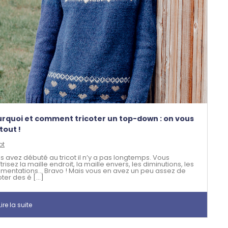
rquoi et comment tricoter un top-down : on vous
 tout !
ot
s avez débuté au tricot il n’y a pas longtemps. Vous
risez la maille endroit, la maille envers, les diminutions, les
mentations… Bravo ! Mais vous en avez un peu assez de
oter des é [...]
ire la suite