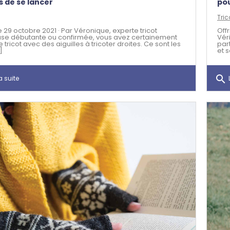
s de se lancer
pou
Tric
e 29 octobre 2021 · Par Véronique, experte tricot
Off
use débutante ou confirmée, vous avez certainement
Vér
e tricot avec des aiguilles à tricoter droites. Ce sont les
par
]
et s
search
a suite
L