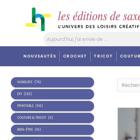
Panneau de gestion des cookies
NOUVEAUTÉS
CROCHET
TRICOT
COUTUR
HUMEURS
(74)
DIY
(123)
PRINTABLE
(56)
COUTURE & TRICOT
(6)
BIEN-ÊTRE
(16)