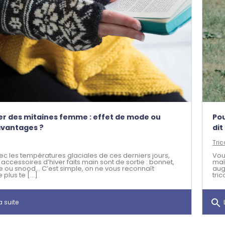
er des mitaines femme : effet de mode ou
Pou
avantages ?
dit
Tric
Avec les températures glaciales de ces derniers jours,
Vou
 accessoires d’hiver faits main sont de sortie : bonnet,
maît
 ou snood… C’est simple, on ne vous reconnaît
aug
plus te [...]
tric
search
a suite
L