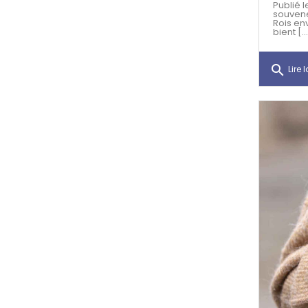
Publié l
souvene
Rois en
bient [..
search
Lire l