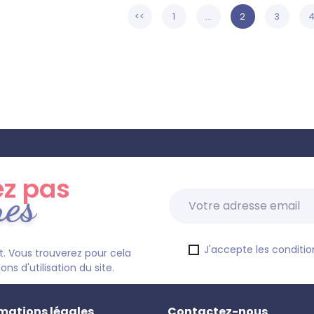
<<
1
...
2
3
z pas
res
J'accepte les condition
. Vous trouverez pour cela
s d'utilisation du site.
mations légales
Contactez-nous