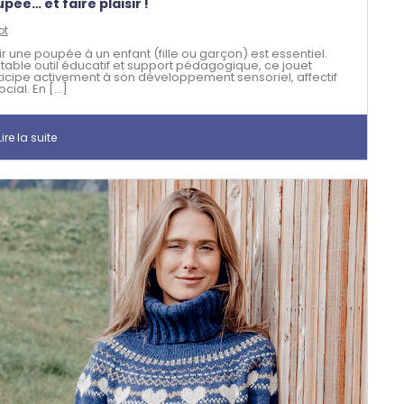
pée… et faire plaisir !
ot
rir une poupée à un enfant (fille ou garçon) est essentiel.
itable outil éducatif et support pédagogique, ce jouet
ticipe activement à son développement sensoriel, affectif
ocial. En [...]
ire la suite