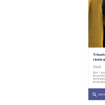
Tricot
réels 
Tricot
Brrr ! 
tous les
écharpe
presque 
search
Lire l