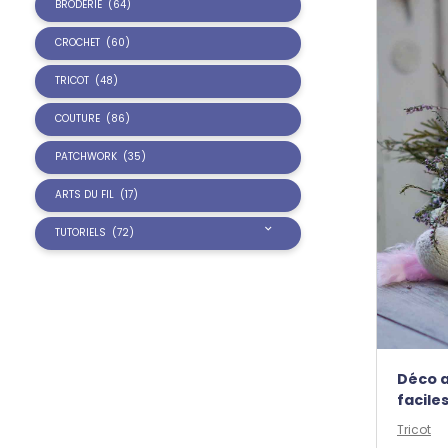
BRODERIE
(64)
CROCHET
(60)
TRICOT
(48)
COUTURE
(86)
PATCHWORK
(35)
ARTS DU FIL
(17)
TUTORIELS
(72)
Déco a
facile
Tricot