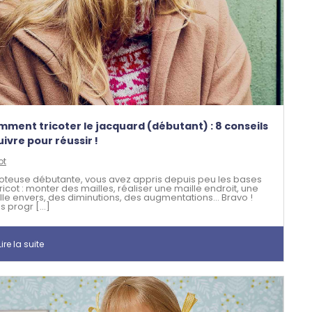
ment tricoter le jacquard (débutant) : 8 conseils
uivre pour réussir !
ot
coteuse débutante, vous avez appris depuis peu les bases
ricot : monter des mailles, réaliser une maille endroit, une
lle envers, des diminutions, des augmentations… Bravo !
 progr [...]
ire la suite